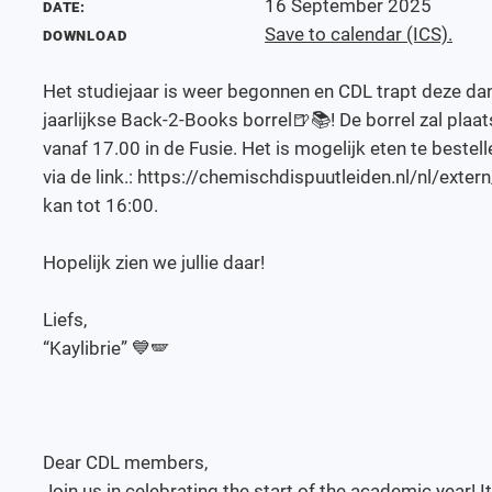
16 September 2025
DATE:
Save to calendar (ICS).
DOWNLOAD
Het studiejaar is weer begonnen en CDL trapt deze da
jaarlijkse Back-2-Books borrel🍺📚! De borrel zal pla
vanaf 17.00 in de Fusie. Het is mogelijk eten te bestel
via de link.: https://chemischdispuutleiden.nl/nl/exte
kan tot 16:00.
Hopelijk zien we jullie daar!
Liefs,
“Kaylibrie” 💙🪽
Dear CDL members,
Join us in celebrating the start of the academic year! It