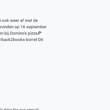
n ook weer af met de
atsvinden op 16 september
len bij Domino's pizza🍕
rn/back2books-borrel Dit
’s time for our annual