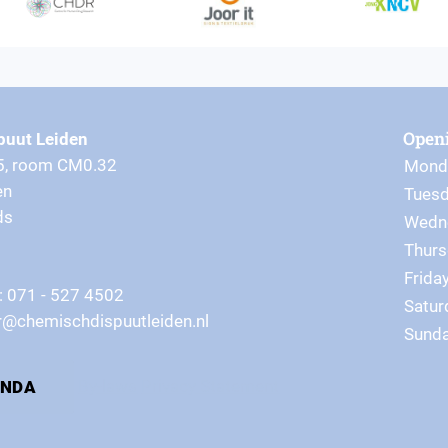
Open
puut Leiden
5, room CM0.32
Mond
en
Tues
ds
Wedn
Thurs
Frida
 071 - 527 4502
Satur
ur@chemischdispuutleiden.nl
Sund
By-laws
Privacy Statement
ENDA