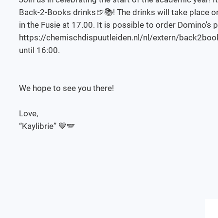
Back-2-Books drinks🍺📚! The drinks will take place 
in the Fusie at 17.00. It is possible to order Domino's pi
https://chemischdispuutleiden.nl/nl/extern/back2book
until 16:00.
We hope to see you there!
Love,
“Kaylibrie” 💙🪽