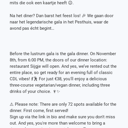
mits die ook een kaartje heeft 😉.
Na het diner? Dan barst het feest los! 🎉 We gaan door
naar het legendarische gala in het Pesthuis, waar de
avond pas écht begint…
Before the lustrum gala is the gala dinner. On November
8th, from 6:00 PM, the doors of our dinner location:
restaurant Sijgje will open. And yes, we’ve rented out the
entire place, so get ready for an evening full of classic
CDL vibes! 💃🕺 For just €38, you'll enjoy a delicious
three-course vegetarian/vegan dinner, including three
drinks of your choice. 🍷✨
⚠️ Please note: There are only 72 spots available for the
dinner. First come, first served!
Sign up via the link in bio and make sure you don't miss
out. And yes, you're more than welcome to bring a