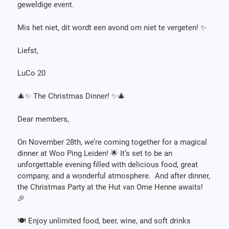
geweldige event.
Mis het niet, dit wordt een avond om niet te vergeten! ✨
Liefst,
LuCo 20
🎄✨ The Christmas Dinner! ✨🎄
Dear members,
On November 28th, we’re coming together for a magical
dinner at Woo Ping Leiden! 🌟 It’s set to be an
unforgettable evening filled with delicious food, great
company, and a wonderful atmosphere. And after dinner,
the Christmas Party at the Hut van Ome Henne awaits!
🎉
🍽️ Enjoy unlimited food, beer, wine, and soft drinks