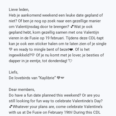
Lieve leden,
Heb je aankomend weekend een leuke date gepland of
niet? Of ben je nog op zoek naar een gezellige manier
om Valentijnsdag door te brengen? 💕Wat je ook
gepland hebt, kom gezellig samen met ons Valentijn
vieren in de Fusie op 19 februari. Tijdens deze CDL-tapt
kan je ook een sticker halen om te laten zien of je single
💚 en ready to mingle bent of bezet❤️. Of is het
ingewikkeld?💛 Of je nu komt met je lover, je besties of
dapper in je eentje, tot donderdag! 💘
Liefs,
De lovebirds van “Kaylibrie” 💙🪽
Dear members,
Do have a fun date planned this weekend? Or are you
still looking for fun way to celebrate Valentinde's Day?
💕Whatever your plans are, come celebrate Valentine’s
with us at De Fusie on February 19th! During this CDL