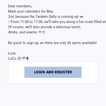
Dear members,
Mark your calendars for May
2nd, because the Tandem Rally is coming up! 🚗
✨From 11:00 to 17:00, we’ll take you along a fun route filled 
Of course, we’ll also provide a delicious lunch,
drinks, and snacks 🍴🥤
Be quick to sign up, as there are only 36 spots available!
Love,
LuCo 20 💜🪻
LOGIN AND REGISTER