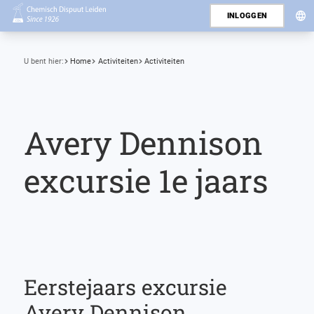
INLOGGEN
U bent hier:
Home
Activiteiten
Activiteiten
Avery Dennison
excursie 1e jaars
Eerstejaars excursie
Avery Dennison